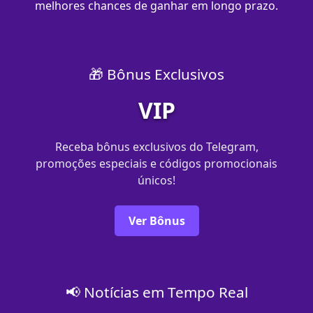
melhores chances de ganhar em longo prazo.
🎁 Bônus Exclusivos
VIP
Receba bônus exclusivos do Telegram,
promoções especiais e códigos promocionais
únicos!
Ver Bônus
📢 Notícias em Tempo Real