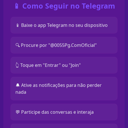
📱 Como Seguir no Telegram
📱 Baixe o app Telegram no seu dispositivo
🔍 Procure por "@0055Pg.ComOficial"
👆 Toque em "Entrar" ou "Join"
🔔 Ative as notificações para não perder
nada
💬 Participe das conversas e interaja