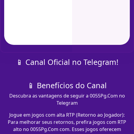
📱 Canal Oficial no Telegram!
📱 Benefícios do Canal
Descubra as vantagens de seguir a 0055Pg.Com no
Telegram
Jogue em jogos com alta RTP (Retorno ao Jogador):
Para melhorar seus retornos, prefira jogos com RTP
alto no 0055Pg.Com com​. Esses jogos oferecem