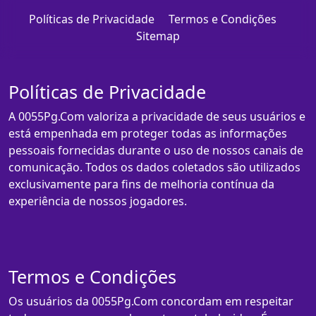
Políticas de Privacidade
Termos e Condições
Sitemap
Políticas de Privacidade
A 0055Pg.Com valoriza a privacidade de seus usuários e
está empenhada em proteger todas as informações
pessoais fornecidas durante o uso de nossos canais de
comunicação. Todos os dados coletados são utilizados
exclusivamente para fins de melhoria contínua da
experiência de nossos jogadores.
Termos e Condições
Os usuários da 0055Pg.Com concordam em respeitar