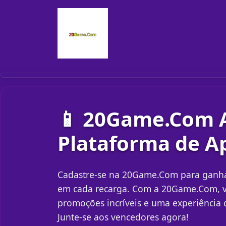
📱 20Game.Com 
Plataforma de A
Cadastre-se na 20Game.Com para ganha
em cada recarga. Com a 20Game.Com, v
promoções incríveis e uma experiência d
Junte-se aos vencedores agora!