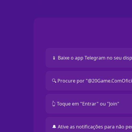
📱 Baixe o app Telegram no seu disp
🔍 Procure por "@20Game.ComOfici
👆 Toque em "Entrar" ou "Join"
🔔 Ative as notificações para não p