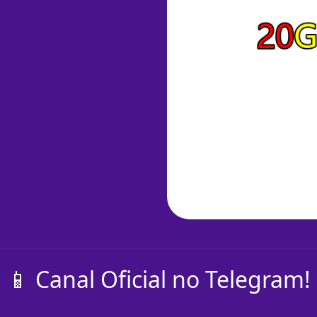
📱 Canal Oficial no Telegram!