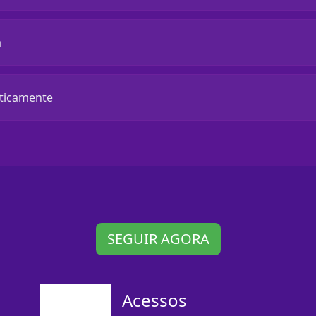
a
aticamente
SEGUIR AGORA
Acessos