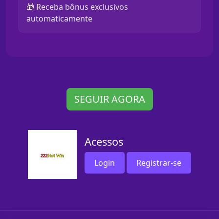
🎁 Receba bônus exclusivos
automaticamente
SEGUIR AGORA
Acessos
Login
Registrar-se