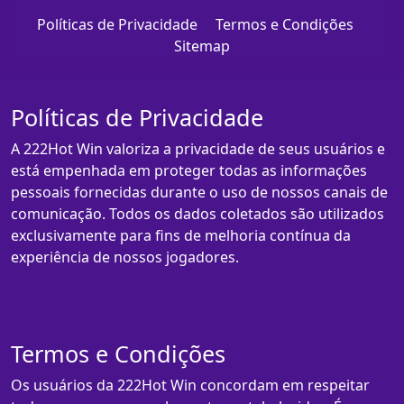
Políticas de Privacidade
Termos e Condições
Sitemap
Políticas de Privacidade
A 222Hot Win valoriza a privacidade de seus usuários e
está empenhada em proteger todas as informações
pessoais fornecidas durante o uso de nossos canais de
comunicação. Todos os dados coletados são utilizados
exclusivamente para fins de melhoria contínua da
experiência de nossos jogadores.
Termos e Condições
Os usuários da 222Hot Win concordam em respeitar