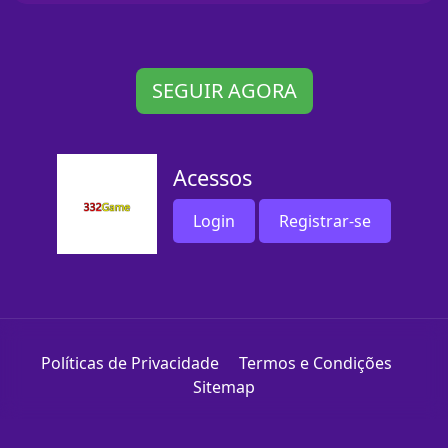
SEGUIR AGORA
Acessos
Login
Registrar-se
Políticas de Privacidade
Termos e Condições
Sitemap