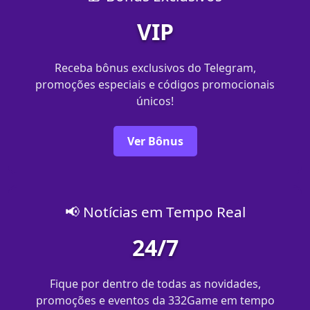
VIP
Receba bônus exclusivos do Telegram,
promoções especiais e códigos promocionais
únicos!
Ver Bônus
📢 Notícias em Tempo Real
24/7
Fique por dentro de todas as novidades,
promoções e eventos da 332Game em tempo