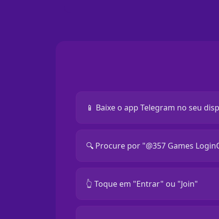
📱 Baixe o app Telegram no seu disp
🔍 Procure por "@357 Games LoginO
👆 Toque em "Entrar" ou "Join"