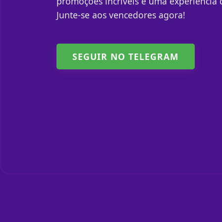
promoções incríveis e uma experiência d
Junte-se aos vencedores agora!
SEGUIR NO TELEGRAM