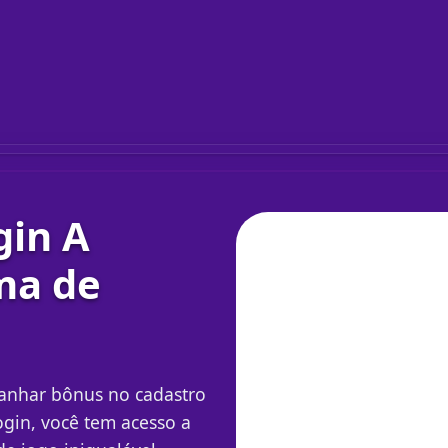
gin A
ma de
anhar bônus no cadastro
gin, você tem acesso a