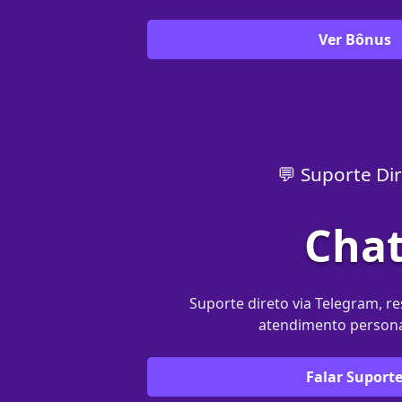
Ver Bônus
💬 Suporte Di
Cha
Suporte direto via Telegram, r
atendimento persona
Falar Suport