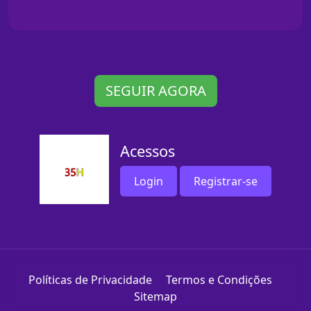
SEGUIR AGORA
Acessos
Login
Registrar-se
Políticas de Privacidade
Termos e Condições
Sitemap