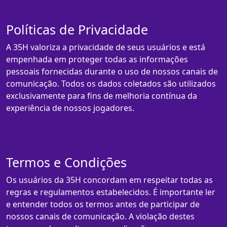
Políticas de Privacidade
A 35H valoriza a privacidade de seus usuários e está
empenhada em proteger todas as informações
pessoais fornecidas durante o uso de nossos canais de
comunicação. Todos os dados coletados são utilizados
exclusivamente para fins de melhoria contínua da
experiência de nossos jogadores.
Termos e Condições
Os usuários da 35H concordam em respeitar todas as
regras e regulamentos estabelecidos. É importante ler
e entender todos os termos antes de participar de
nossos canais de comunicação. A violação destes