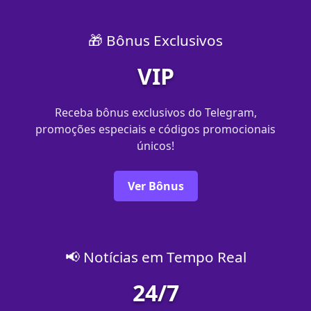
🎁 Bônus Exclusivos
VIP
Receba bônus exclusivos do Telegram,
promoções especiais e códigos promocionais
únicos!
Ver Bônus
📢 Notícias em Tempo Real
24/7