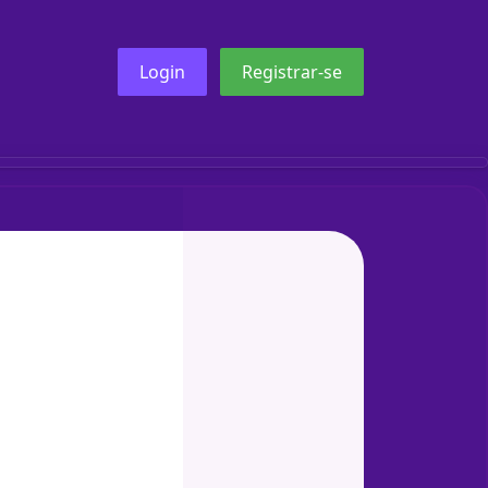
Login
Registrar-se