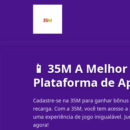
📱 35M A Melhor
Plataforma de A
Cadastre-se na 35M para ganhar bônus 
recarga. Com a 35M, você tem acesso a 
uma experiência de jogo inigualável. J
agora!