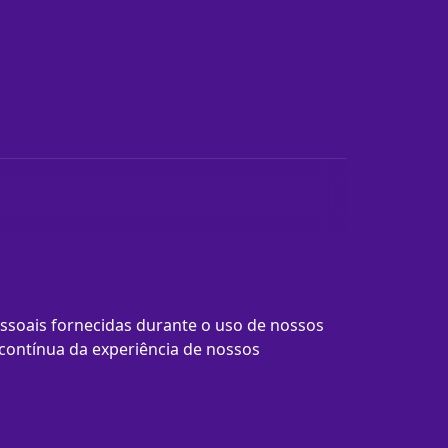
ssoais fornecidas durante o uso de nossos
 contínua da experiência de nossos