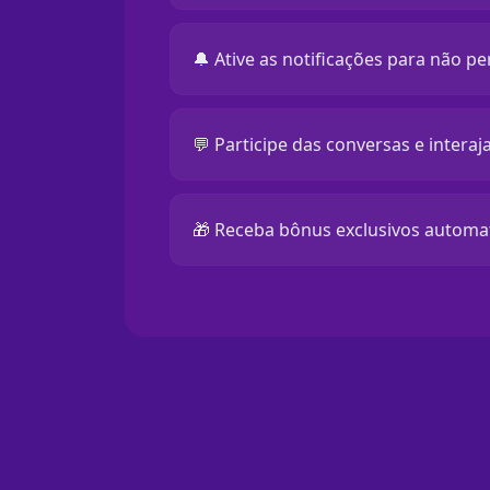
🔔 Ative as notificações para não p
💬 Participe das conversas e interaj
🎁 Receba bônus exclusivos autom