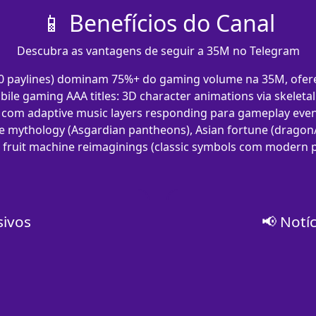
📱 Benefícios do Canal
Descubra as vantagens de seguir a 35M no Telegram
-50 paylines) dominam 75%+ do gaming volume na 35M, ofer
obile gaming AAA titles: 3D character animations via skeletal 
s com adaptive music layers responding para gameplay ev
e mythology (Asgardian pantheons), Asian fortune (dragon/
 e fruit machine reimaginings (classic symbols com modern p
sivos
📢 Notí