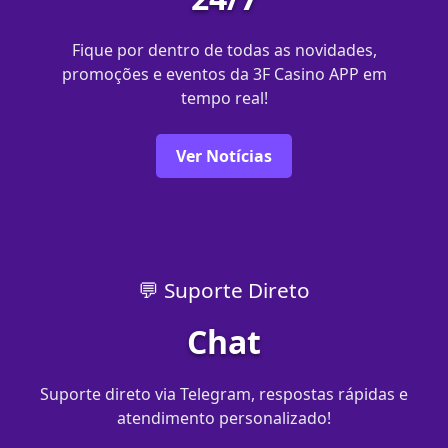
Fique por dentro de todas as novidades,
promoções e eventos da 3F Casino APP em
tempo real!
Ver Notícias
💬 Suporte Direto
Chat
Suporte direto via Telegram, respostas rápidas e
atendimento personalizado!