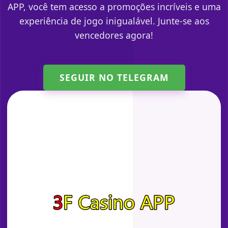
APP, você tem acesso a promoções incríveis e uma
experiência de jogo inigualável. Junte-se aos
vencedores agora!
SEGUIR NO TELEGRAM