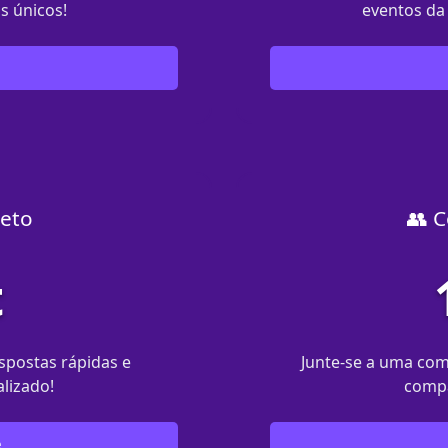
s únicos!
eventos da
reto
👥 
t
espostas rápidas e
Junte-se a uma com
lizado!
compa
e