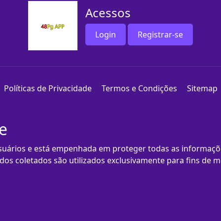
Acessos
Login
Registrar-se
Políticas de Privacidade
Termos e Condições
Sitemap
de
usuários e está empenhada em proteger todas as informaçõ
os coletados são utilizados exclusivamente para fins de m