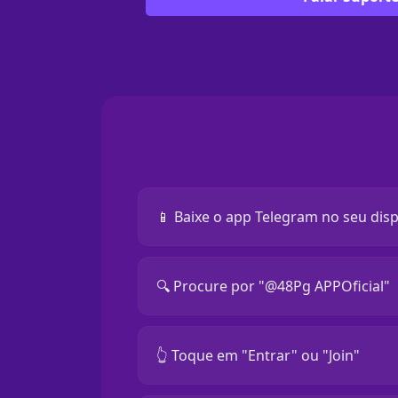
📱 Baixe o app Telegram no seu disp
🔍 Procure por "@48Pg APPOficial"
👆 Toque em "Entrar" ou "Join"