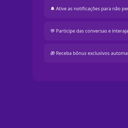
🔔 Ative as notificações para não p
💬 Participe das conversas e interaj
🎁 Receba bônus exclusivos autom