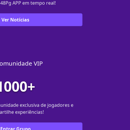
 48Pg APP em tempo real!
Ver Notícias
Comunidade VIP
1000+
unidade exclusiva de jogadores e
rtilhe experiências!
Entrar Grupo