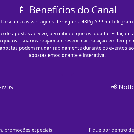
📱 Benefícios do Canal
Descubra as vantagens de seguir a 48Pg APP no Telegram
o de apostas ao vivo, permitindo que os jogadores façam 
 que os usuários reajam ao desenrolar da ação em tempo r
e apostas podem mudar rapidamente durante os eventos ao
apostas emocionante e interativa.
sivos
📢 Notí
m, promoções especiais
Fique por dentro d