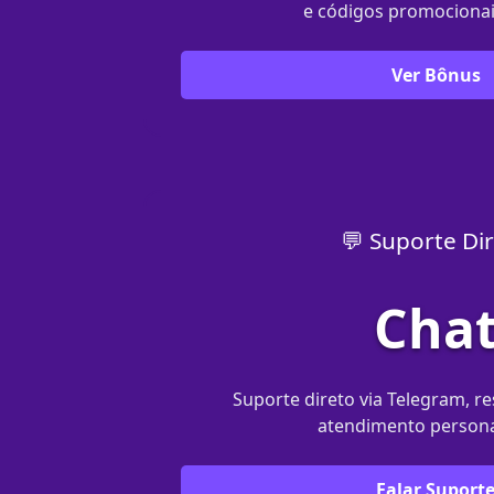
e códigos promocionai
Ver Bônus
💬 Suporte Di
Cha
Suporte direto via Telegram, r
atendimento persona
Falar Suport