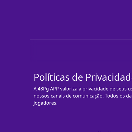
Políticas de Privacida
A 48Pg APP valoriza a privacidade de seus 
nossos canais de comunicação. Todos os dad
jogadores.