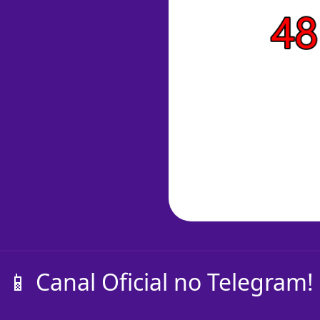
📱 Canal Oficial no Telegram!