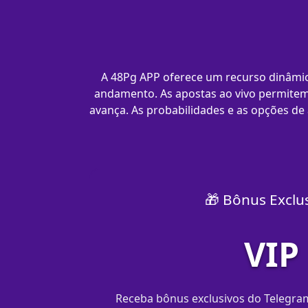
A 48Pg APP oferece um recurso dinâmic
andamento. As apostas ao vivo permitem
avança. As probabilidades e as opções d
🎁 Bônus Exclu
VIP
Receba bônus exclusivos do Telegra