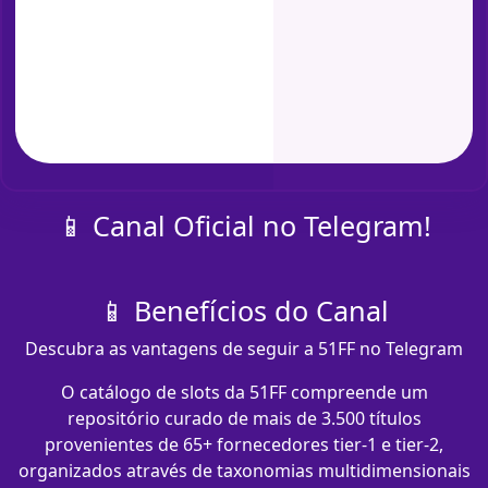
📱 Canal Oficial no Telegram!
📱 Benefícios do Canal
Descubra as vantagens de seguir a 51FF no Telegram
O catálogo de slots da 51FF compreende um
repositório curado de mais de 3.500 títulos
provenientes de 65+ fornecedores tier-1 e tier-2,
organizados através de taxonomias multidimensionais