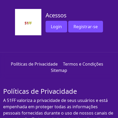
Acessos
Login
Registrar-se
Políticas de Privacidade
Termos e Condições
Sitemap
Políticas de Privacidade
A 51FF valoriza a privacidade de seus usuários e está
empenhada em proteger todas as informações
pessoais fornecidas durante o uso de nossos canais de