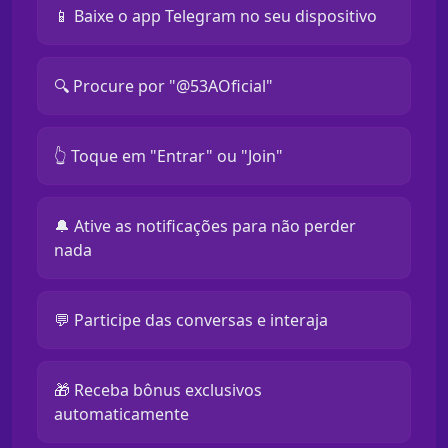
📱 Baixe o app Telegram no seu dispositivo
🔍 Procure por "@53AOficial"
👆 Toque em "Entrar" ou "Join"
🔔 Ative as notificações para não perder
nada
💬 Participe das conversas e interaja
🎁 Receba bônus exclusivos
automaticamente