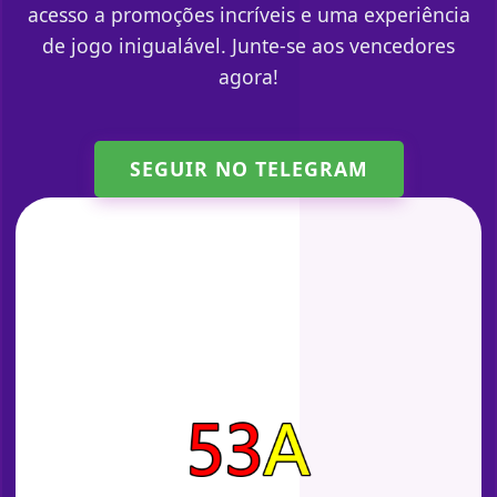
acesso a promoções incríveis e uma experiência
de jogo inigualável. Junte-se aos vencedores
agora!
SEGUIR NO TELEGRAM