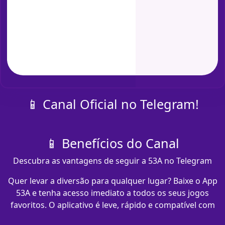
📱 Canal Oficial no Telegram!
📱 Benefícios do Canal
Descubra as vantagens de seguir a 53A no Telegram
Quer levar a diversão para qualquer lugar? Baixe o App
53A e tenha acesso imediato a todos os seus jogos
favoritos. O aplicativo é leve, rápido e compatível com