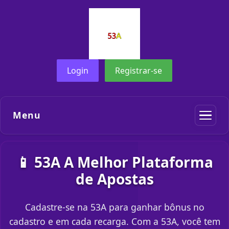
Login
Registrar-se
Menu
📱 53A A Melhor Plataforma
de Apostas
Cadastre-se na 53A para ganhar bônus no
cadastro e em cada recarga. Com a 53A, você tem