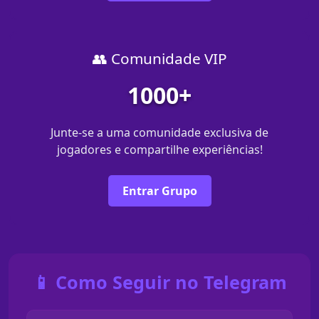
👥 Comunidade VIP
1000+
Junte-se a uma comunidade exclusiva de
jogadores e compartilhe experiências!
Entrar Grupo
📱 Como Seguir no Telegram