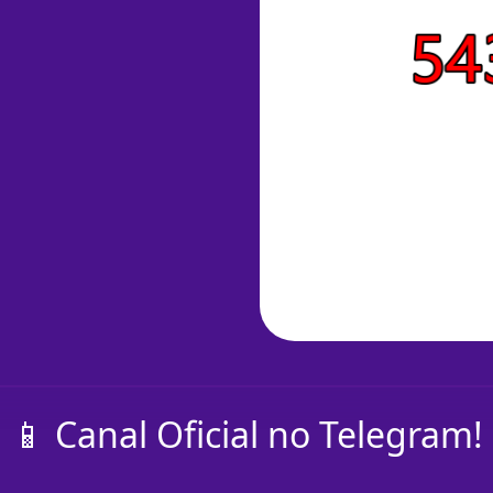
📱 Canal Oficial no Telegram!