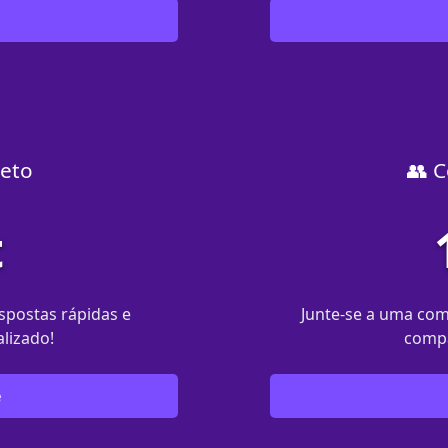
reto
👥 
t
espostas rápidas e
Junte-se a uma com
lizado!
compa
e