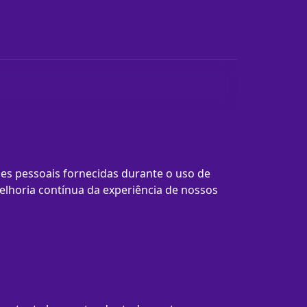
es pessoais fornecidas durante o uso de
elhoria contínua da experiência de nossos