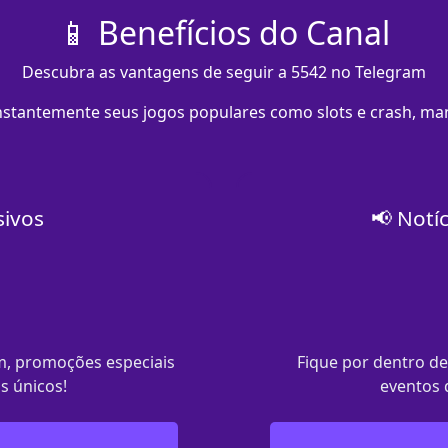
📱 Benefícios do Canal
Descubra as vantagens de seguir a 5542 no Telegram
onstantemente seus jogos populares como slots e crash, ma
sivos
📢 Notí
m, promoções especiais
Fique por dentro d
s únicos!
eventos 