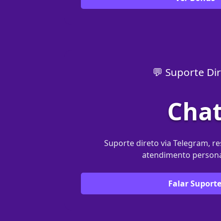
💬 Suporte Di
Cha
Suporte direto via Telegram, r
atendimento persona
Falar Suport