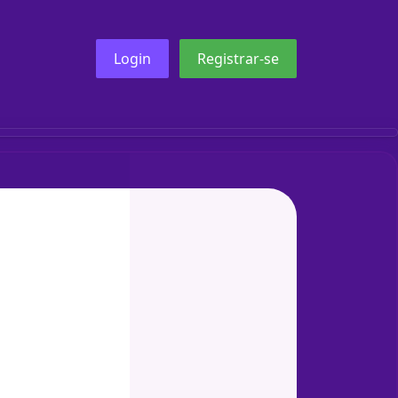
Login
Registrar-se