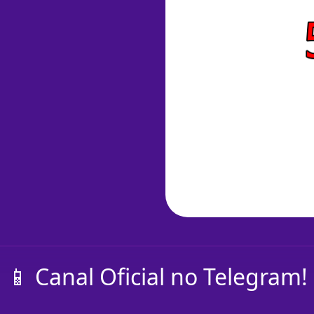
📱 Canal Oficial no Telegram!