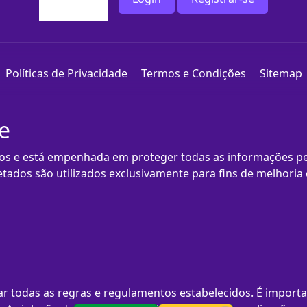
Políticas de Privacidade
Termos e Condições
Sitemap
de
rios e está empenhada em proteger todas as informações p
tados são utilizados exclusivamente para fins de melhoria
 todas as regras e regulamentos estabelecidos. É importa