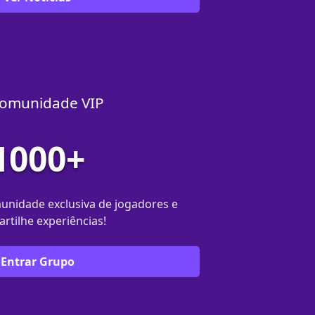
Comunidade VIP
1000+
unidade exclusiva de jogadores e
rtilhe experiências!
Entrar Grupo