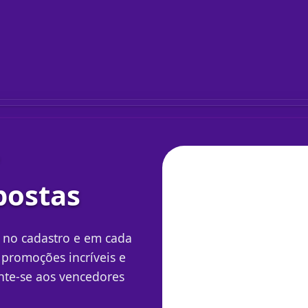
postas
 no cadastro e em cada
 promoções incríveis e
unte-se aos vencedores