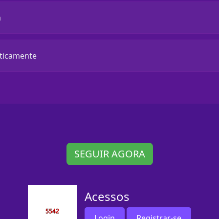
a
aticamente
SEGUIR AGORA
Acessos
Login
Registrar-se