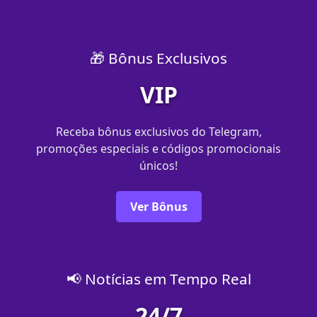
🎁 Bônus Exclusivos
VIP
Receba bônus exclusivos do Telegram,
promoções especiais e códigos promocionais
únicos!
Ver Bônus
📢 Notícias em Tempo Real
24/7