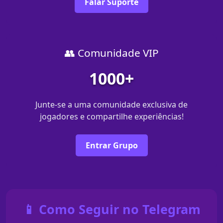
Falar Suporte
👥 Comunidade VIP
1000+
Junte-se a uma comunidade exclusiva de
jogadores e compartilhe experiências!
Entrar Grupo
📱 Como Seguir no Telegram