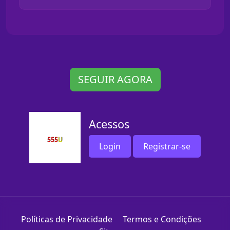
SEGUIR AGORA
Acessos
Login
Registrar-se
Políticas de Privacidade
Termos e Condições