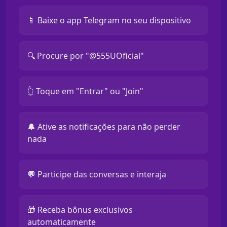
📱 Baixe o app Telegram no seu dispositivo
🔍 Procure por "@555UOficial"
👆 Toque em "Entrar" ou "Join"
🔔 Ative as notificações para não perder
nada
💬 Participe das conversas e interaja
🎁 Receba bônus exclusivos
automaticamente