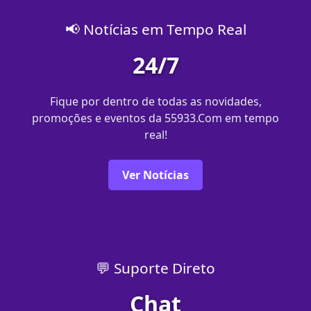
📢 Notícias em Tempo Real
24/7
Fique por dentro de todas as novidades,
promoções e eventos da 55933.Com em tempo
real!
Ver Notícias
💬 Suporte Direto
Chat