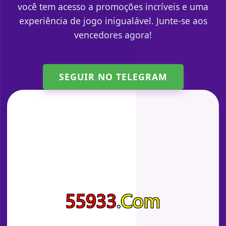
você tem acesso a promoções incríveis e uma
experiência de jogo inigualável. Junte-se aos
vencedores agora!
SEGUIR NO TELEGRAM