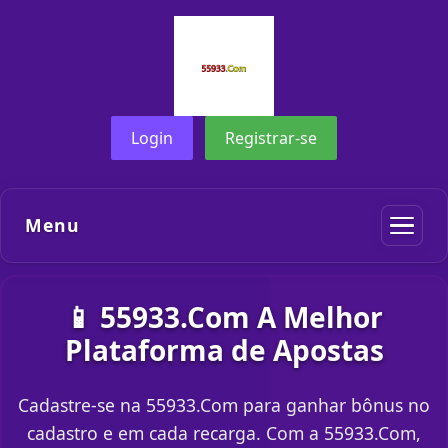
Login
Registrar-se
Menu
📱 55933.Com A Melhor
Plataforma de Apostas
Cadastre-se na 55933.Com para ganhar bônus no
cadastro e em cada recarga. Com a 55933.Com,