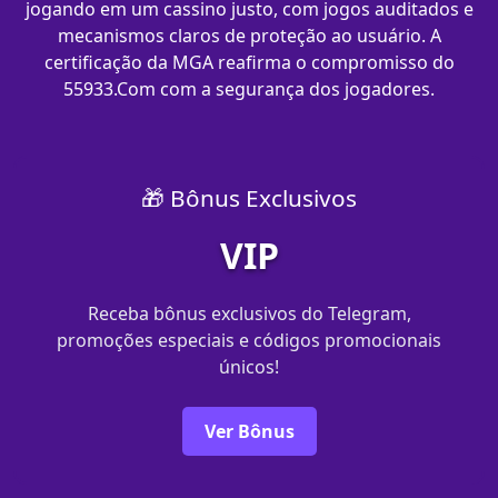
jogando em um cassino justo, com jogos auditados e
mecanismos claros de proteção ao usuário. A
certificação da MGA reafirma o compromisso do
55933.Com com a segurança dos jogadores.
🎁 Bônus Exclusivos
VIP
Receba bônus exclusivos do Telegram,
promoções especiais e códigos promocionais
únicos!
Ver Bônus