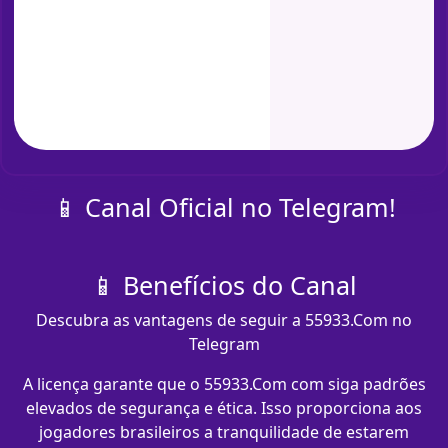
📱 Canal Oficial no Telegram!
📱 Benefícios do Canal
Descubra as vantagens de seguir a 55933.Com no
Telegram
A licença garante que o 55933.Com com​ siga padrões
elevados de segurança e ética. Isso proporciona aos
jogadores brasileiros a tranquilidade de estarem