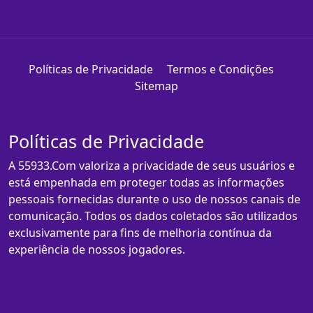
Políticas de Privacidade
Termos e Condições
Sitemap
Políticas de Privacidade
A 55933.Com valoriza a privacidade de seus usuários e
está empenhada em proteger todas as informações
pessoais fornecidas durante o uso de nossos canais de
comunicação. Todos os dados coletados são utilizados
exclusivamente para fins de melhoria contínua da
experiência de nossos jogadores.