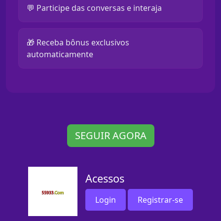
💬 Participe das conversas e interaja
🎁 Receba bônus exclusivos
automaticamente
SEGUIR AGORA
Acessos
Login
Registrar-se