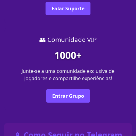
Falar Suporte
👥 Comunidade VIP
1000+
Junte-se a uma comunidade exclusiva de
jogadores e compartilhe experiências!
Entrar Grupo
📱 Como Seguir no Telegram