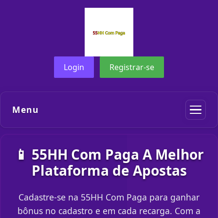
Login
Registrar-se
Menu
📱 55HH Com Paga A Melhor
Plataforma de Apostas
Cadastre-se na 55HH Com Paga para ganhar
bônus no cadastro e em cada recarga. Com a