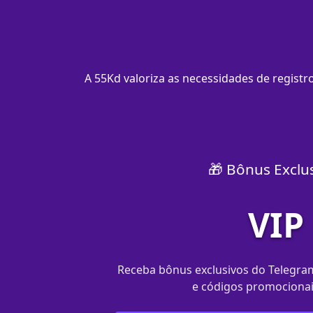
A 55Kd valoriza as necessidades de registr
🎁 Bônus Exclu
VIP
Receba bônus exclusivos do Telegra
e códigos promocionai