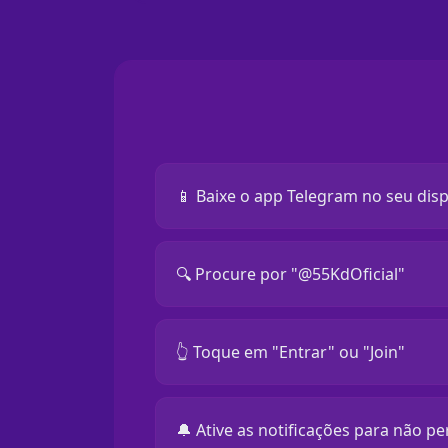
📱 Baixe o app Telegram no seu disp
🔍 Procure por "@55KdOficial"
👆 Toque em "Entrar" ou "Join"
🔔 Ative as notificações para não p