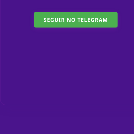
SEGUIR NO TELEGRAM