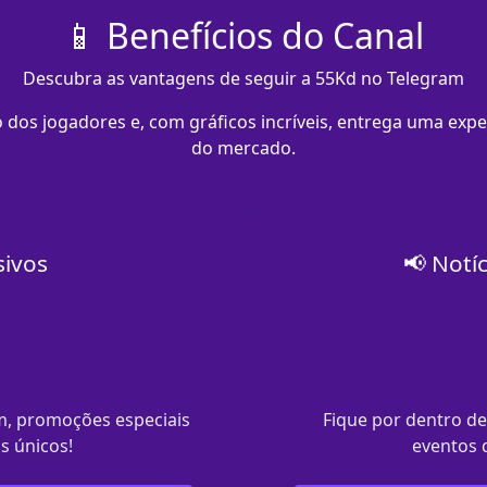
📱 Benefícios do Canal
Descubra as vantagens de seguir a 55Kd no Telegram
o dos jogadores e, com gráficos incríveis, entrega uma expe
do mercado.
sivos
📢 Notí
m, promoções especiais
Fique por dentro d
s únicos!
eventos 