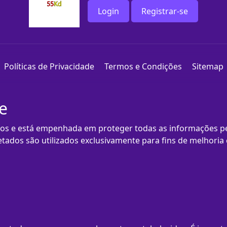
Login
Registrar-se
Políticas de Privacidade
Termos e Condições
Sitemap
de
rios e está empenhada em proteger todas as informações p
tados são utilizados exclusivamente para fins de melhoria