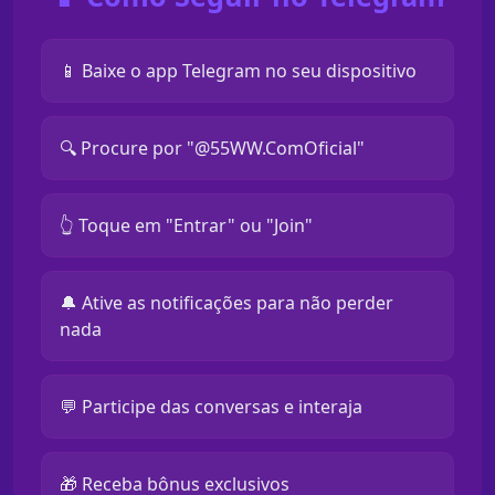
📱 Baixe o app Telegram no seu dispositivo
🔍 Procure por "@55WW.ComOficial"
👆 Toque em "Entrar" ou "Join"
🔔 Ative as notificações para não perder
nada
💬 Participe das conversas e interaja
🎁 Receba bônus exclusivos