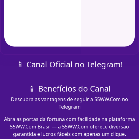
📱 Canal Oficial no Telegram!
📱 Benefícios do Canal
Descubra as vantagens de seguir a 55WW.Com no
Telegram
Abra as portas da fortuna com facilidade na plataforma
55WW.Com Brasil — a 55WW.Com oferece diversão
garantida e lucros fáceis com apenas um clique.