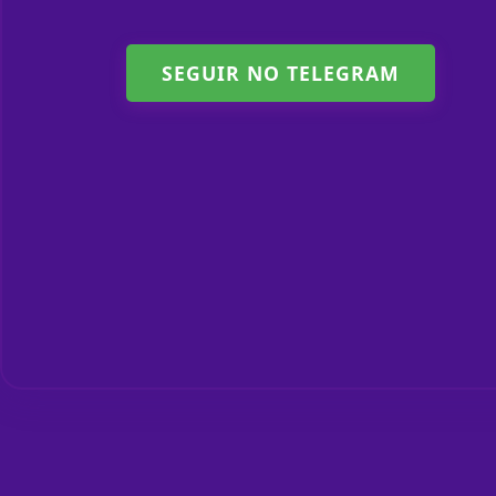
SEGUIR NO TELEGRAM