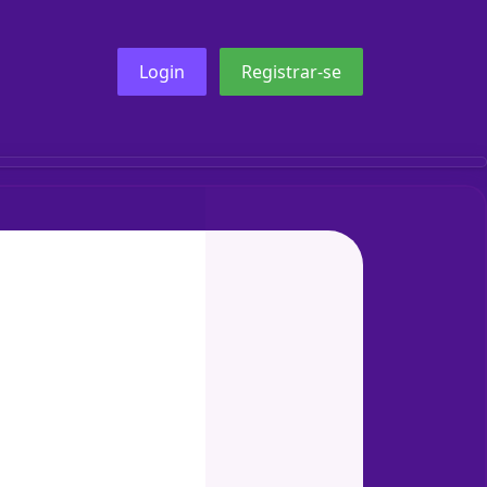
Login
Registrar-se