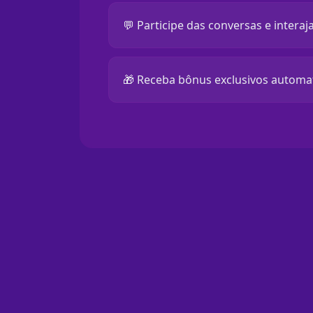
💬 Participe das conversas e interaj
🎁 Receba bônus exclusivos autom