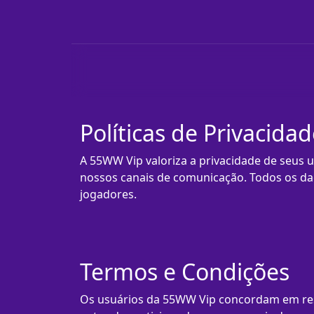
Políticas de Privacida
A 55WW Vip valoriza a privacidade de seus
nossos canais de comunicação. Todos os dad
jogadores.
Termos e Condições
Os usuários da 55WW Vip concordam em resp