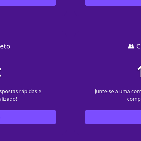
reto
👥 
t
espostas rápidas e
Junte-se a uma com
lizado!
compa
e