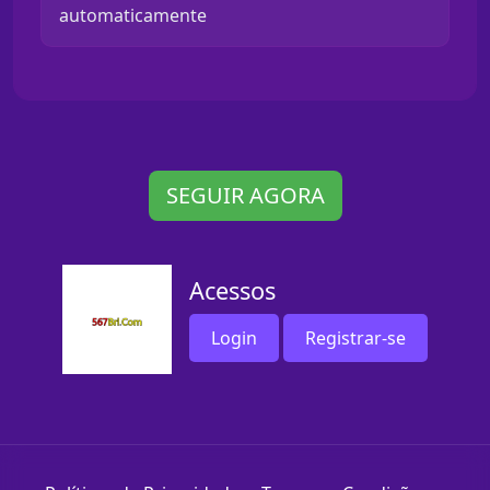
automaticamente
SEGUIR AGORA
Acessos
Login
Registrar-se