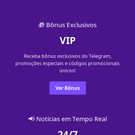
🎁 Bônus Exclusivos
VIP
Receba bônus exclusivos do Telegram,
promoções especiais e códigos promocionais
únicos!
Ver Bônus
📢 Notícias em Tempo Real
24/7