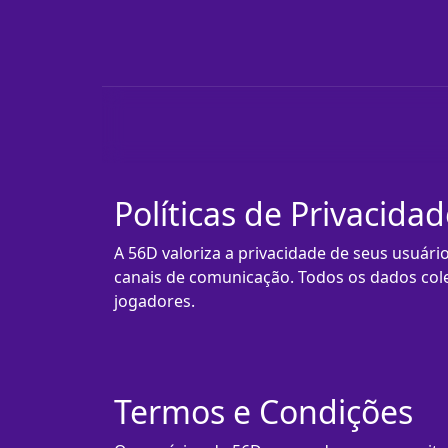
Políticas de Privacida
A 56D valoriza a privacidade de seus usuár
canais de comunicação. Todos os dados cole
jogadores.
Termos e Condições