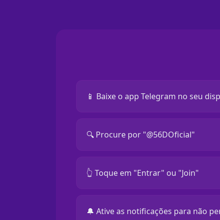
📱 Baixe o app Telegram no seu disp
🔍 Procure por "@56DOficial"
👆 Toque em "Entrar" ou "Join"
🔔 Ative as notificações para não p