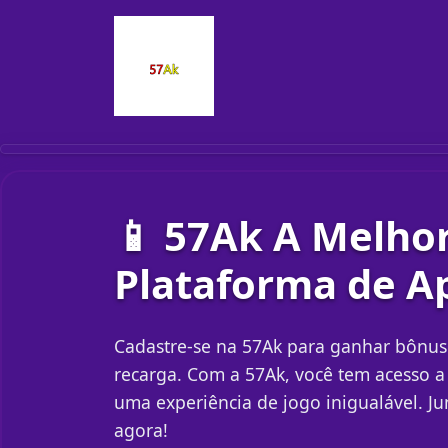
📱 57Ak A Melho
Plataforma de A
Cadastre-se na 57Ak para ganhar bônus
recarga. Com a 57Ak, você tem acesso a
uma experiência de jogo inigualável. J
agora!