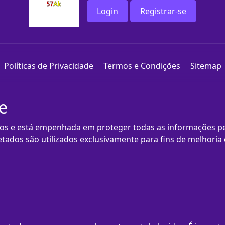
Login
Registrar-se
Políticas de Privacidade
Termos e Condições
Sitemap
de
rios e está empenhada em proteger todas as informações p
tados são utilizados exclusivamente para fins de melhoria