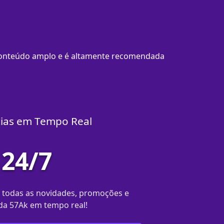
 conteúdo amplo e é altamente recomendada
cias em Tempo Real
24/7
e todas as novidades, promoções e
da 57Ak em tempo real!