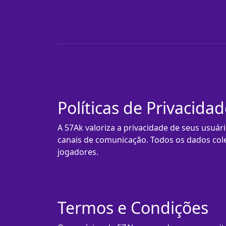
Políticas de Privacida
A 57Ak valoriza a privacidade de seus usuá
canais de comunicação. Todos os dados cole
jogadores.
Termos e Condições