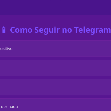
📱 Como Seguir no Telegram
ositivo
erder nada