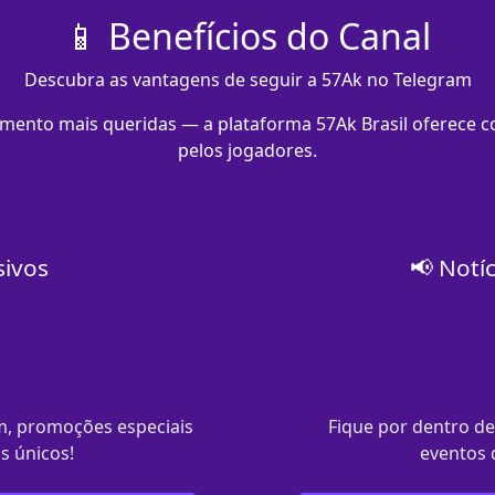
📱 Benefícios do Canal
Descubra as vantagens de seguir a 57Ak no Telegram
imento mais queridas — a plataforma 57Ak Brasil oferece
pelos jogadores.
sivos
📢 Notí
m, promoções especiais
Fique por dentro d
s únicos!
eventos 