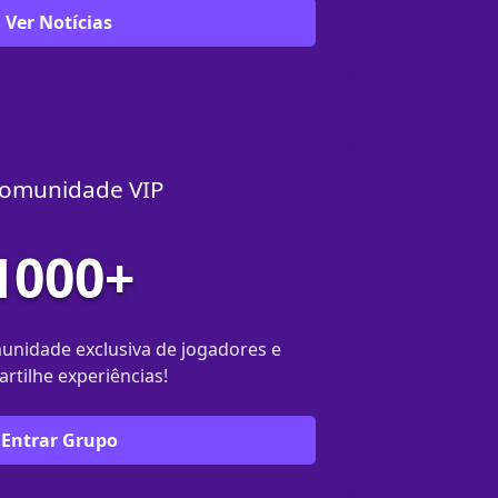
Ver Notícias
Comunidade VIP
1000+
unidade exclusiva de jogadores e
rtilhe experiências!
Entrar Grupo