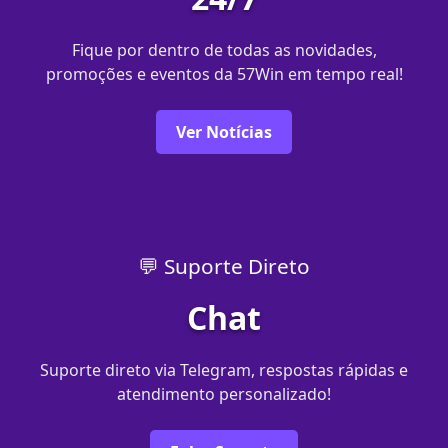
Fique por dentro de todas as novidades,
promoções e eventos da 57Win em tempo real!
Ver Notícias
💬 Suporte Direto
Chat
Suporte direto via Telegram, respostas rápidas e
atendimento personalizado!