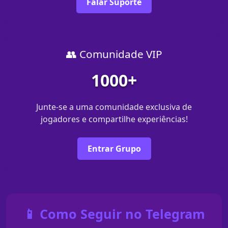
Falar Suporte
👥 Comunidade VIP
1000+
Junte-se a uma comunidade exclusiva de
jogadores e compartilhe experiências!
Entrar Grupo
📱 Como Seguir no Telegram