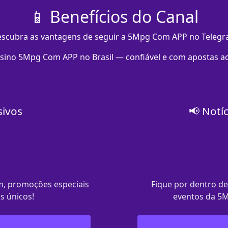
📱 Benefícios do Canal
scubra as vantagens de seguir a 5Mpg Com APP no Teleg
sino 5Mpg Com APP no Brasil — confiável e com apostas ao
sivos
📢 Notí
m, promoções especiais
Fique por dentro d
s únicos!
eventos da 5