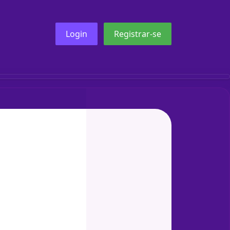
Login
Registrar-se