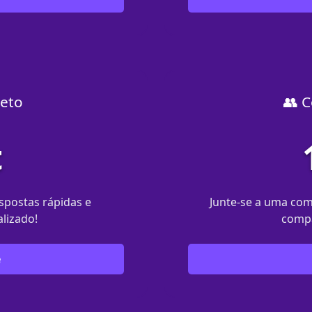
reto
👥 
t
espostas rápidas e
Junte-se a uma com
lizado!
compa
e