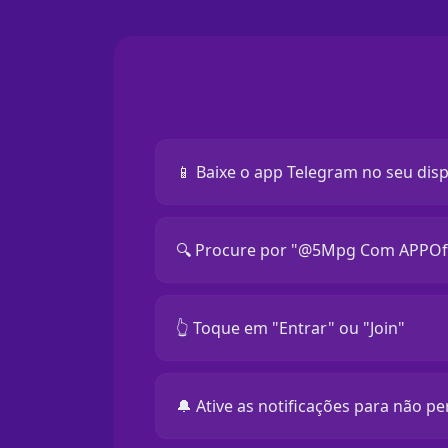
📱 Baixe o app Telegram no seu disp
🔍 Procure por "@5Mpg Com APPOfi
👆 Toque em "Entrar" ou "Join"
🔔 Ative as notificações para não p