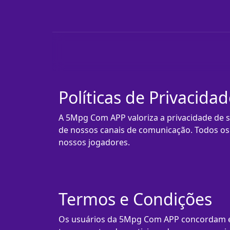
Políticas de Privacida
A 5Mpg Com APP valoriza a privacidade de 
de nossos canais de comunicação. Todos os 
nossos jogadores.
Termos e Condições
Os usuários da 5Mpg Com APP concordam em 