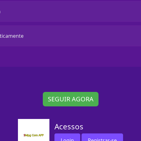
a
aticamente
SEGUIR AGORA
Acessos
Login
Registrar-se