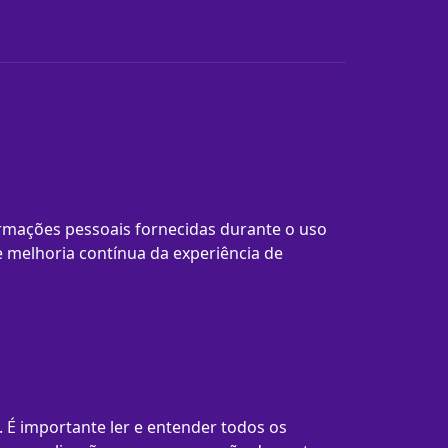
rmações pessoais fornecidas durante o uso
e melhoria contínua da experiência de
É importante ler e entender todos os