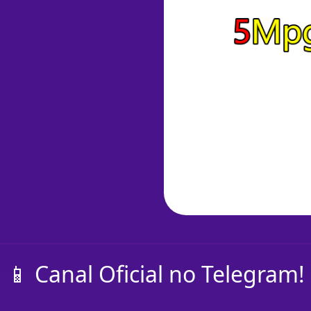
📱 Canal Oficial no Telegram!