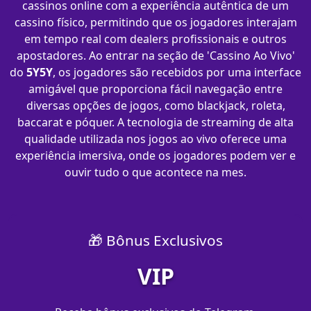
cassinos online com a experiência autêntica de um
cassino físico, permitindo que os jogadores interajam
em tempo real com dealers profissionais e outros
apostadores. Ao entrar na seção de 'Cassino Ao Vivo'
do
5Y5Y
, os jogadores são recebidos por uma interface
amigável que proporciona fácil navegação entre
diversas opções de jogos, como blackjack, roleta,
baccarat e póquer. A tecnologia de streaming de alta
qualidade utilizada nos jogos ao vivo oferece uma
experiência imersiva, onde os jogadores podem ver e
ouvir tudo o que acontece na mes.
🎁 Bônus Exclusivos
VIP