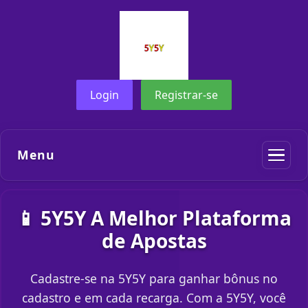
Login
Registrar-se
Menu
📱 5Y5Y A Melhor Plataforma
de Apostas
Cadastre-se na 5Y5Y para ganhar bônus no
cadastro e em cada recarga. Com a 5Y5Y, você