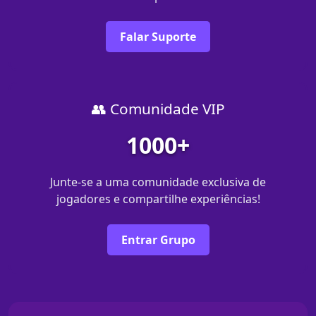
Falar Suporte
👥 Comunidade VIP
1000+
Junte-se a uma comunidade exclusiva de
jogadores e compartilhe experiências!
Entrar Grupo