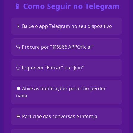
📱 Como Seguir no Telegram
📱 Baixe o app Telegram no seu dispositivo
🔍 Procure por "@6566 APPOficial"
👆 Toque em "Entrar" ou "Join"
🔔 Ative as notificações para não perder
nada
💬 Participe das conversas e interaja