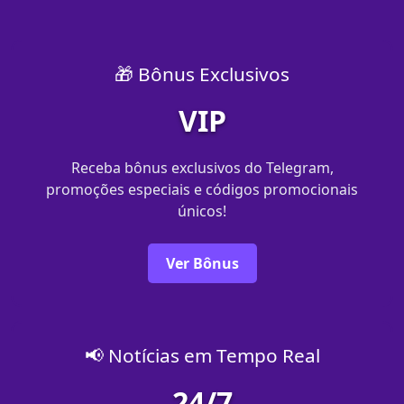
🎁 Bônus Exclusivos
VIP
Receba bônus exclusivos do Telegram,
promoções especiais e códigos promocionais
únicos!
Ver Bônus
📢 Notícias em Tempo Real
24/7