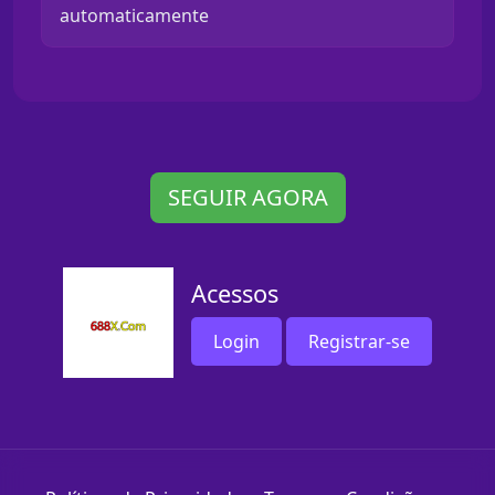
automaticamente
SEGUIR AGORA
Acessos
Login
Registrar-se