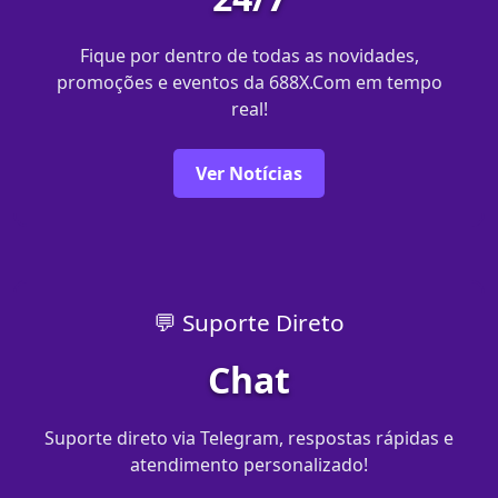
Fique por dentro de todas as novidades,
promoções e eventos da 688X.Com em tempo
real!
Ver Notícias
💬 Suporte Direto
Chat
Suporte direto via Telegram, respostas rápidas e
atendimento personalizado!