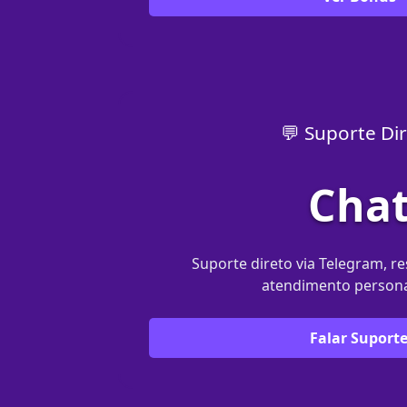
💬 Suporte Di
Cha
Suporte direto via Telegram, r
atendimento persona
Falar Suport