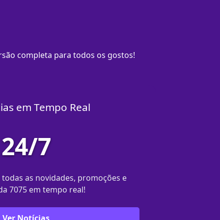
rsão completa para todos os gostos!
cias em Tempo Real
24/7
e todas as novidades, promoções e
da 7075 em tempo real!
Ver Notícias