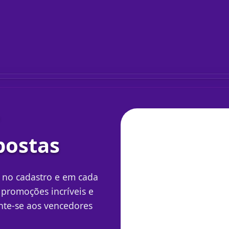
postas
 no cadastro e em cada
 promoções incríveis e
unte-se aos vencedores