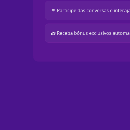
💬 Participe das conversas e interaj
🎁 Receba bônus exclusivos autom