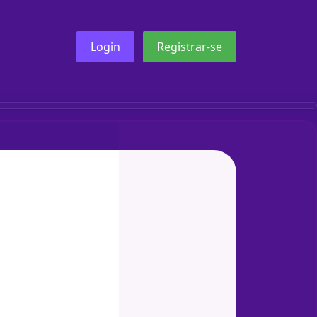
Login
Registrar-se