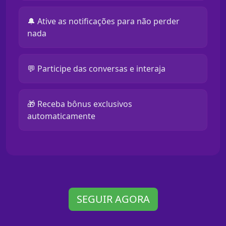
🔔 Ative as notificações para não perder
nada
💬 Participe das conversas e interaja
🎁 Receba bônus exclusivos
automaticamente
SEGUIR AGORA