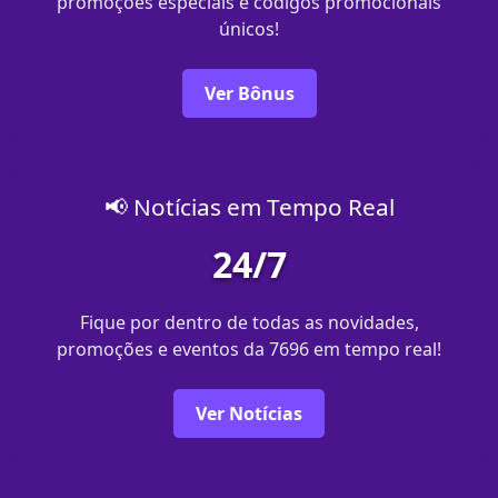
promoções especiais e códigos promocionais
únicos!
Ver Bônus
📢 Notícias em Tempo Real
24/7
Fique por dentro de todas as novidades,
promoções e eventos da 7696 em tempo real!
Ver Notícias