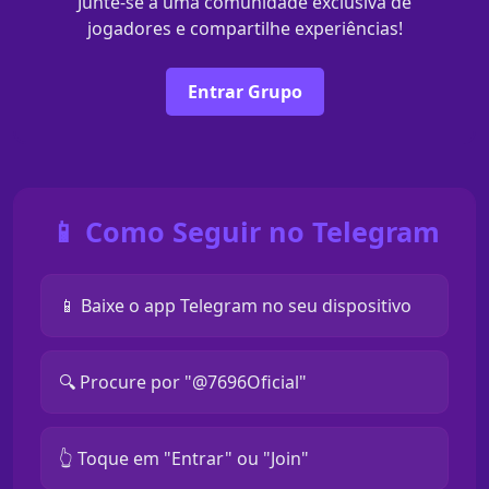
Junte-se a uma comunidade exclusiva de
jogadores e compartilhe experiências!
Entrar Grupo
📱 Como Seguir no Telegram
📱 Baixe o app Telegram no seu dispositivo
🔍 Procure por "@7696Oficial"
👆 Toque em "Entrar" ou "Join"