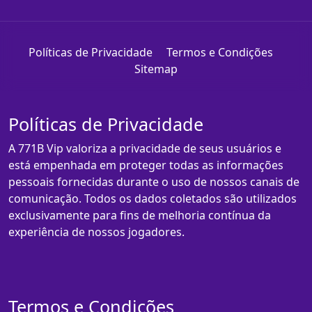
Políticas de Privacidade
Termos e Condições
Sitemap
Políticas de Privacidade
A 771B Vip valoriza a privacidade de seus usuários e
está empenhada em proteger todas as informações
pessoais fornecidas durante o uso de nossos canais de
comunicação. Todos os dados coletados são utilizados
exclusivamente para fins de melhoria contínua da
experiência de nossos jogadores.
Termos e Condições