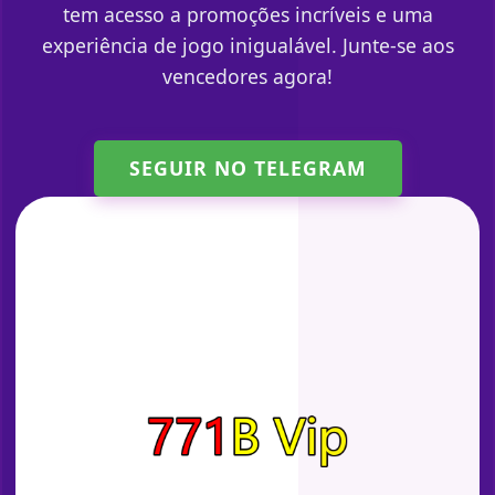
tem acesso a promoções incríveis e uma
experiência de jogo inigualável. Junte-se aos
vencedores agora!
SEGUIR NO TELEGRAM