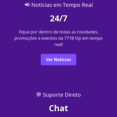
📢 Notícias em Tempo Real
24/7
Fique por dentro de todas as novidades,
promoções e eventos da 771B Vip em tempo
real!
Ver Notícias
💬 Suporte Direto
Chat