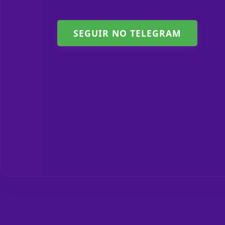
SEGUIR NO TELEGRAM