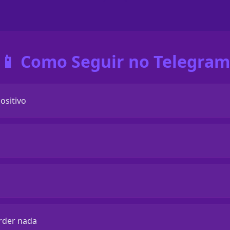
📱 Como Seguir no Telegram
ositivo
erder nada