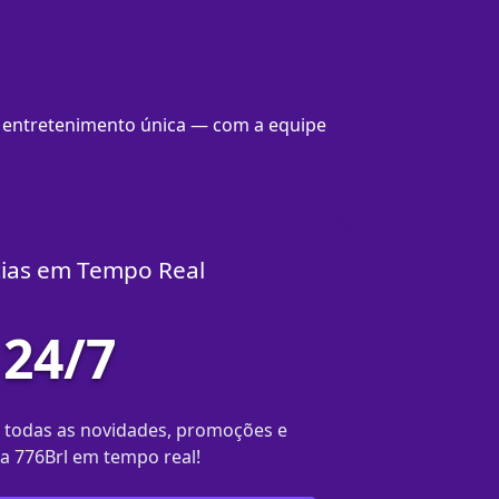
de entretenimento única — com a equipe
cias em Tempo Real
24/7
e todas as novidades, promoções e
a 776Brl em tempo real!