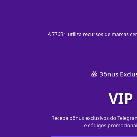
A 776Brl utiliza recursos de marcas c
🎁 Bônus Exclu
VIP
Receba bônus exclusivos do Telegra
e códigos promocionai