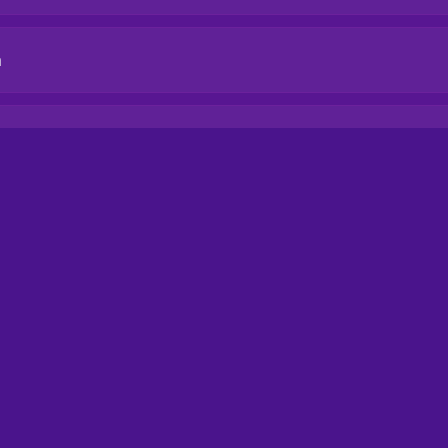
a
aticamente
SEGUIR AGORA
Acessos