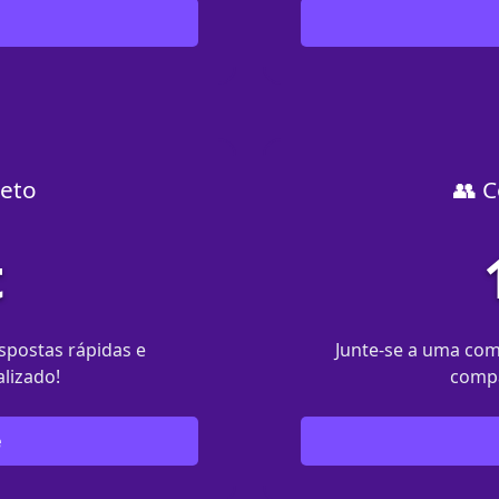
reto
👥 
t
espostas rápidas e
Junte-se a uma com
lizado!
compa
e