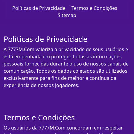
Políticas de Privacidade
Termos e Condições
Sitemap
Políticas de Privacidade
A 7777M.Com valoriza a privacidade de seus usuários e
está empenhada em proteger todas as informações
pessoais fornecidas durante o uso de nossos canais de
comunicação. Todos os dados coletados são utilizados
exclusivamente para fins de melhoria contínua da
experiência de nossos jogadores.
Termos e Condições
Os usuários da 7777M.Com concordam em respeitar