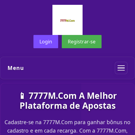
Login
Registrar-se
Menu
📱 7777M.Com A Melhor
Plataforma de Apostas
Cadastre-se na 7777M.Com para ganhar bônus no
cadastro e em cada recarga. Com a 7777M.Com,