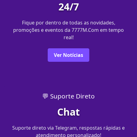
24/7
Fique por dentro de todas as novidades,
promoções e eventos da 7777M.Com em tempo
real!
Ver Notícias
💬 Suporte Direto
Chat
Suporte direto via Telegram, respostas rápidas e
atendimento personalizado!