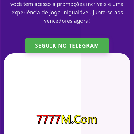
você tem acesso a promoções incríveis e uma
experiência de jogo inigualável. Junte-se aos
vencedores agora!
SEGUIR NO TELEGRAM