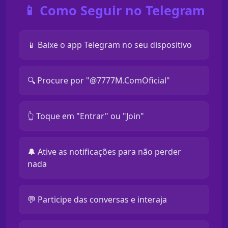
📱 Como Seguir no Telegram
📱 Baixe o app Telegram no seu dispositivo
🔍 Procure por "@7777M.ComOficial"
👆 Toque em "Entrar" ou "Join"
🔔 Ative as notificações para não perder
nada
💬 Participe das conversas e interaja