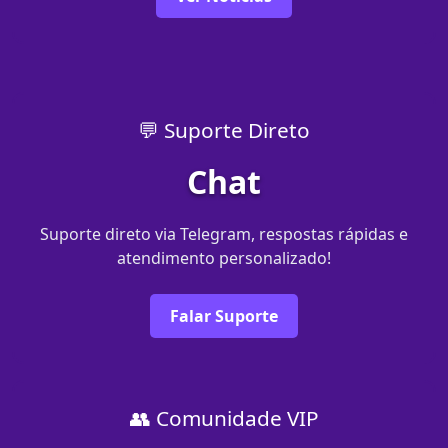
💬 Suporte Direto
Chat
Suporte direto via Telegram, respostas rápidas e
atendimento personalizado!
Falar Suporte
👥 Comunidade VIP