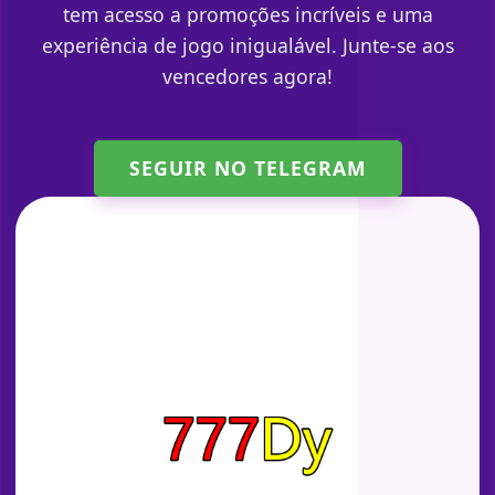
tem acesso a promoções incríveis e uma
experiência de jogo inigualável. Junte-se aos
vencedores agora!
SEGUIR NO TELEGRAM