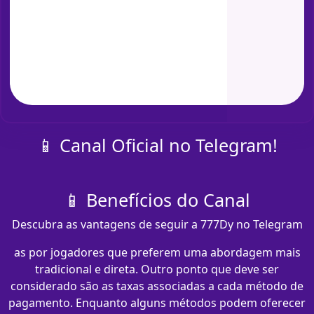
📱 Canal Oficial no Telegram!
📱 Benefícios do Canal
Descubra as vantagens de seguir a 777Dy no Telegram
as por jogadores que preferem uma abordagem mais
tradicional e direta. Outro ponto que deve ser
considerado são as taxas associadas a cada método de
pagamento. Enquanto alguns métodos podem oferecer