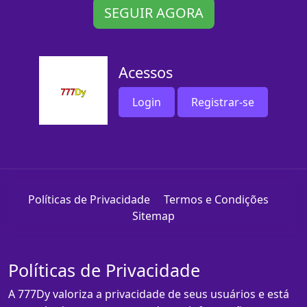
SEGUIR AGORA
Acessos
Login
Registrar-se
Políticas de Privacidade
Termos e Condições
Sitemap
Políticas de Privacidade
A 777Dy valoriza a privacidade de seus usuários e está