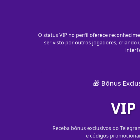
O status VIP no perfil oferece reconhecime
ser visto por outros jogadores, criando
interf
🎁 Bônus Exclu
VIP
Receba bônus exclusivos do Telegra
e códigos promocionai