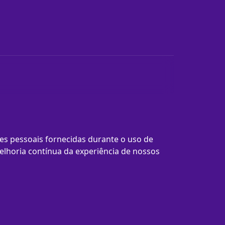
es pessoais fornecidas durante o uso de
elhoria contínua da experiência de nossos