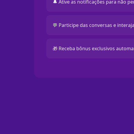
🔔 Ative as notificações para não p
💬 Participe das conversas e interaj
🎁 Receba bônus exclusivos autom