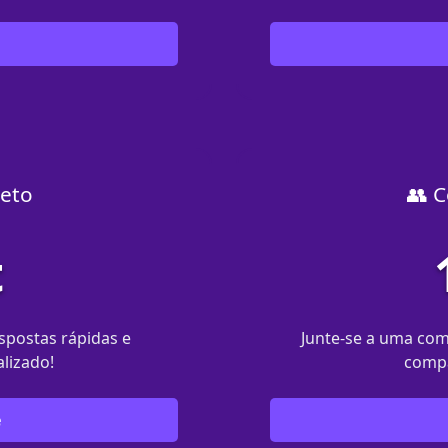
reto
👥 
t
espostas rápidas e
Junte-se a uma com
lizado!
compa
e