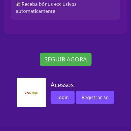
🎁 Receba bônus exclusivos
automaticamente
SEGUIR AGORA
Acessos
Login
Registrar-se