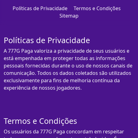
Políticas de Privacidade
Termos e Condições
Sitemap
Políticas de Privacidade
A 777G Paga valoriza a privacidade de seus usuários e
está empenhada em proteger todas as informações
pessoais fornecidas durante o uso de nossos canais de
comunicação. Todos os dados coletados são utilizados
exclusivamente para fins de melhoria contínua da
experiência de nossos jogadores.
Termos e Condições
Os usuários da 777G Paga concordam em respeitar