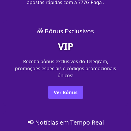
apostas rápidas com a 777G Paga .
🎁 Bônus Exclusivos
VIP
Receba bônus exclusivos do Telegram,
promoções especiais e códigos promocionais
únicos!
Ver Bônus
📢 Notícias em Tempo Real