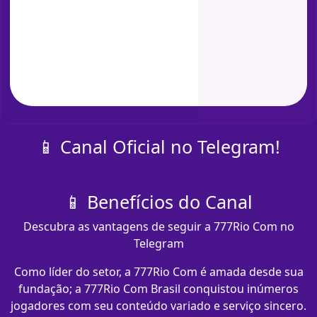
📱 Canal Oficial no Telegram!
📱 Benefícios do Canal
Descubra as vantagens de seguir a 777Rio Com no
Telegram
Como líder do setor, a 777Rio Com é amada desde sua
fundação; a 777Rio Com Brasil conquistou inúmeros
jogadores com seu conteúdo variado e serviço sincero.