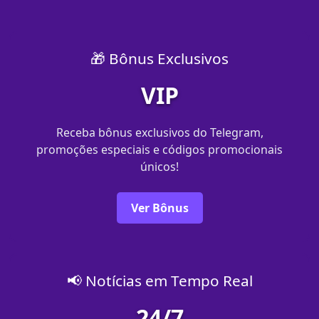
🎁 Bônus Exclusivos
VIP
Receba bônus exclusivos do Telegram,
promoções especiais e códigos promocionais
únicos!
Ver Bônus
📢 Notícias em Tempo Real
24/7