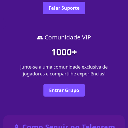
Falar Suporte
👥 Comunidade VIP
1000+
Junte-se a uma comunidade exclusiva de
jogadores e compartilhe experiências!
Entrar Grupo
📱 Como Seguir no Telegram