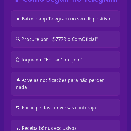
📱 Baixe o app Telegram no seu dispositivo
🔍 Procure por "@777Rio ComOficial"
👆 Toque em "Entrar" ou "Join"
🔔 Ative as notificações para não perder
nada
💬 Participe das conversas e interaja
🎁 Receba bônus exclusivos