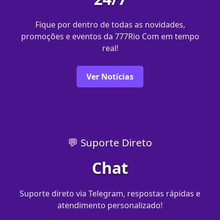
Fique por dentro de todas as novidades,
promoções e eventos da 777Rio Com em tempo
real!
Ver Notícias
💬 Suporte Direto
Chat
Suporte direto via Telegram, respostas rápidas e
atendimento personalizado!