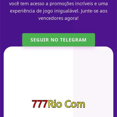
você tem acesso a promoções incríveis e uma
experiência de jogo inigualável. Junte-se aos
vencedores agora!
SEGUIR NO TELEGRAM