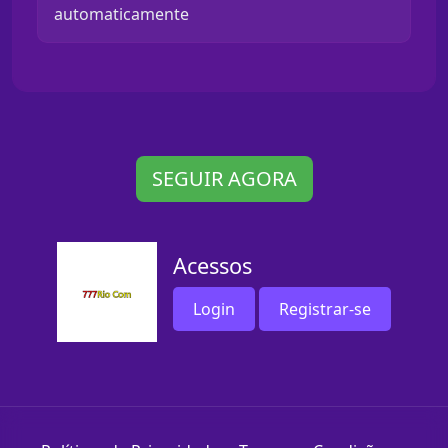
automaticamente
SEGUIR AGORA
Acessos
Login
Registrar-se