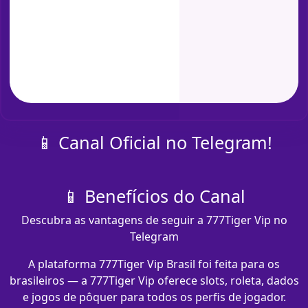
📱 Canal Oficial no Telegram!
📱 Benefícios do Canal
Descubra as vantagens de seguir a 777Tiger Vip no
Telegram
A plataforma 777Tiger Vip Brasil foi feita para os
brasileiros — a 777Tiger Vip oferece slots, roleta, dados
e jogos de pôquer para todos os perfis de jogador.