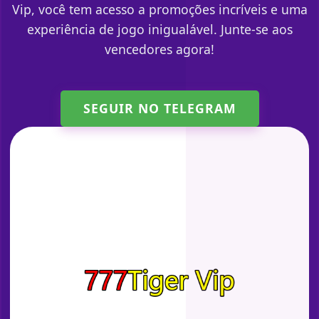
Vip, você tem acesso a promoções incríveis e uma
experiência de jogo inigualável. Junte-se aos
vencedores agora!
SEGUIR NO TELEGRAM