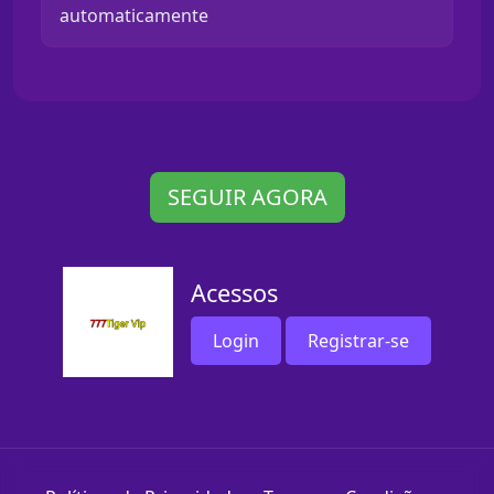
automaticamente
SEGUIR AGORA
Acessos
Login
Registrar-se