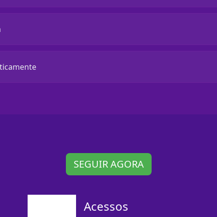
a
aticamente
SEGUIR AGORA
Acessos