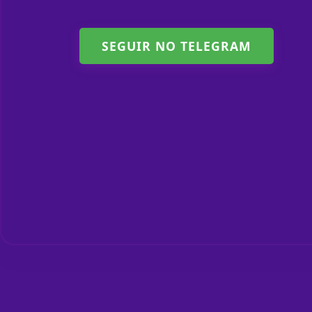
SEGUIR NO TELEGRAM