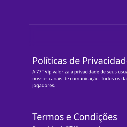
Políticas de Privacida
A 77F Vip valoriza a privacidade de seus u
nossos canais de comunicação. Todos os dad
jogadores.
Termos e Condições