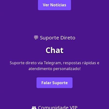
Ver Notícias
💬 Suporte Direto
Chat
Suporte direto via Telegram, respostas rápidas e
atendimento personalizado!
Falar Suporte
👥 Comunidade VIP