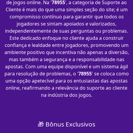
de jogos online. Na '
78955
', a categoria de Suporte ao
Cliente é mais do que uma simples seção do site; é um
compromisso contínuo para garantir que todos os
jogadores se sintam apoiados e valorizados,
independentemente de suas perguntas ou problemas.
Este dedicado enfoque no cliente ajuda a construir
confiança e lealdade entre jogadores, promovendo um
ambiente positivo que incentiva não apenas a diversão,
mas também a segurança e a responsabilidade nas
apostas. Com uma equipe disponível e um sistema ágil
para resolução de problemas, o '
78955
' se coloca como
uma opção apetecível para os entusiastas das apostas
online, reafirmando a relevância do suporte ao cliente
na indústria dos jogos.
🎁 Bônus Exclusivos