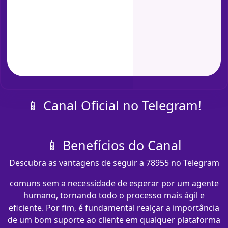
📱 Canal Oficial no Telegram!
📱 Benefícios do Canal
Descubra as vantagens de seguir a 78955 no Telegram
comuns sem a necessidade de esperar por um agente
humano, tornando todo o processo mais ágil e
eficiente. Por fim, é fundamental realçar a importância
de um bom suporte ao cliente em qualquer plataforma