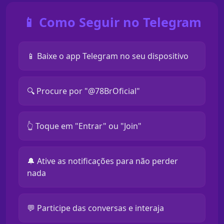
📱 Como Seguir no Telegram
📱 Baixe o app Telegram no seu dispositivo
🔍 Procure por "@78BrOficial"
👆 Toque em "Entrar" ou "Join"
🔔 Ative as notificações para não perder
nada
💬 Participe das conversas e interaja