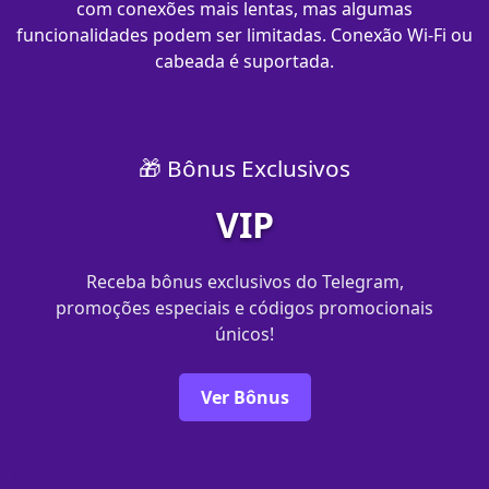
com conexões mais lentas, mas algumas
funcionalidades podem ser limitadas. Conexão Wi-Fi ou
cabeada é suportada.
🎁 Bônus Exclusivos
VIP
Receba bônus exclusivos do Telegram,
promoções especiais e códigos promocionais
únicos!
Ver Bônus