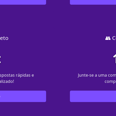
reto
👥 
t
espostas rápidas e
Junte-se a uma com
lizado!
compa
e