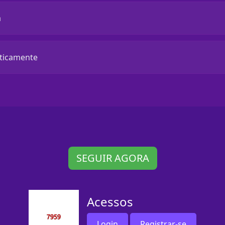
a
aticamente
SEGUIR AGORA
Acessos
Login
Registrar-se