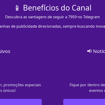
📱 Benefícios do Canal
Descubra as vantagens de seguir a 7959 no Telegram
anhas de publicidade direcionadas, sempre buscando inov
sivos
📢 Notí
m, promoções especiais
Fique por dentro d
s únicos!
eventos 