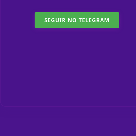
SEGUIR NO TELEGRAM