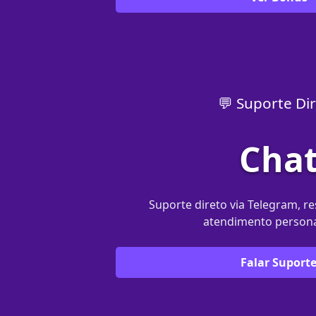
💬 Suporte Di
Cha
Suporte direto via Telegram, r
atendimento persona
Falar Suport