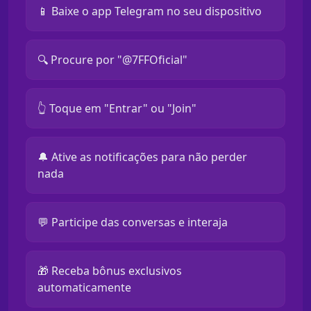
📱 Baixe o app Telegram no seu dispositivo
🔍 Procure por "@7FFOficial"
👆 Toque em "Entrar" ou "Join"
🔔 Ative as notificações para não perder
nada
💬 Participe das conversas e interaja
🎁 Receba bônus exclusivos
automaticamente