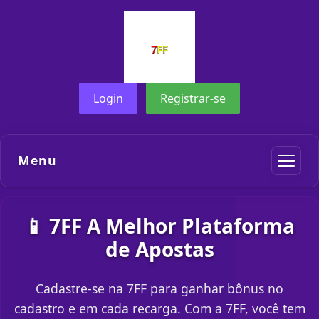
Login
Registrar-se
Menu
📱 7FF A Melhor Plataforma
de Apostas
Cadastre-se na 7FF para ganhar bônus no
cadastro e em cada recarga. Com a 7FF, você tem