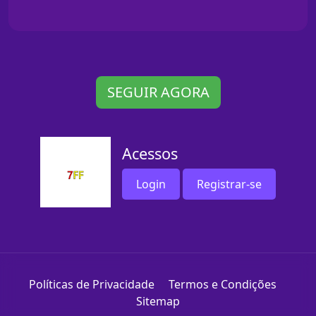
SEGUIR AGORA
Acessos
Login
Registrar-se
Políticas de Privacidade
Termos e Condições
Sitemap